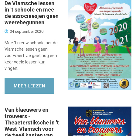
De Vlamsche lessen
in 't schoole en mee
de associaesjen gaen
weerebegunnen
04 september 2020
Mee 't nieuw schoolejaer de
Vlamsche lessen gaen
voorwaert. Je gaet nog een
keër veele lessen kun
vingen.
MEER LEEZEN
Van blaeuwers en
trouwers -
Theaeterstiksche in 't
West-Vlamsch voor
de tweë kanten van