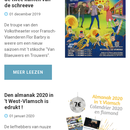
de schreeve
01 december 2019
De troupe van den
Volkstheaeter voor Fransch-
Vlaenderen Flor Barbry is
weere om een nieuw
saizoen mit 't stiksche "Van
Blaeuwers en Trouwers".
MEER LEEZEN
Den almanak 2020 in
't West-Vlamsch is
edrukt !
01 januari 2020
De liefhebbers van nuuze