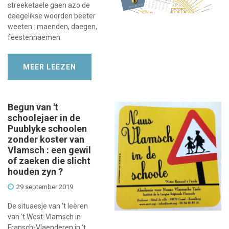
streeketaele gaen azo de
daegelikse woorden beeter
weeten : maenden, daegen,
feestennaemen.
MEER LEEZEN
Begun van 't
schoolejaer in de
Puublyke schoolen
zonder koster van
Vlamsch : een gewil
of zaeken die slicht
houden zyn ?
29 september 2019
De situaesje van 't leëren
van 't West-Vlamsch in
Fransch-Vlaenderen in 't