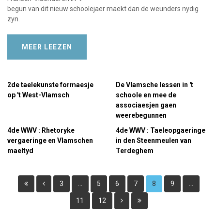
begun van dit nieuw schoolejaer maekt dan de weunders nydig
zyn.
MEER LEEZEN
2de taelekunste formaesje
De Vlamsche lessen in 't
op 't West-Vlamsch
schoole en mee de
associaesjen gaen
weerebegunnen
4de WWV : Rhetoryke
4de WWV : Taeleopgaeringe
vergaeringe en Vlamschen
in den Steenmeulen van
maeltyd
Terdeghem
3
...
5
6
7
8
9
...
11
12