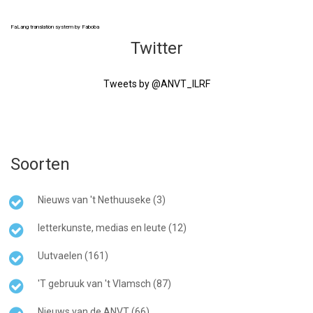
FaLang translation system by Faboba
Twitter
Tweets by @ANVT_ILRF
Soorten
Nieuws van 't Nethuuseke (3)
letterkunste, medias en leute (12)
Uutvaelen (161)
'T gebruuk van 't Vlamsch (87)
Nieuws van de ANVT (66)