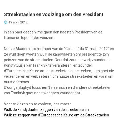
Streeketaelen en vooizinge om den President
19 april 2012
In een paer daegen, me gaen den naesten President van de
fransche Repuublyke vooizen.
Nuuze Akademie is member van de "Collectif du 31 mars 2012" en
ze wult doen weeten wulk de kandydaeten om president te zyn
peinzen van de streeketaelen. Deurdat zounder wet, zounder de
Konstytuusje van Frankryk te veranderen, en zounder
d'Europeesche Keure om de streeketaelen te teeken, 't en gaet nie
veraenderen en verbeeteren om nuuze streeketaelen en voral om
nuus vlaemsch.
D'oungelykighyd tusschen 't vlaemsch en d'andere streeketaelen
van Frankryk gaet nooit weggaen zounder dat.
Voor te kiezen en te vooizen, lees maer :
Wulk de kandydaeten zeggen van de streeketaelen
Wulk ze zeggen van d'Europeesche Keure om de Streeketaelen