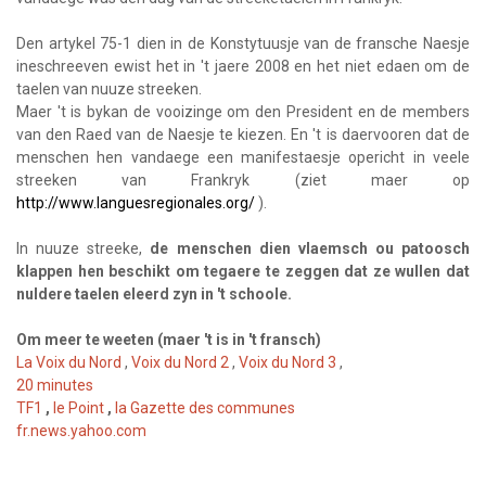
Den artykel 75-1 dien in de Konstytuusje van de fransche Naesje
ineschreeven ewist het in 't jaere 2008 en het niet edaen om de
taelen van nuuze streeken.
Maer 't is bykan de vooizinge om den President en de members
van den Raed van de Naesje te kiezen. En 't is daervooren dat de
menschen hen vandaege een manifestaesje opericht in veele
streeken van Frankryk (ziet maer op
http://www.languesregionales.org/
).
In nuuze streeke,
de menschen dien vlaemsch ou patoosch
klappen hen beschikt om tegaere te zeggen dat ze wullen dat
nuldere taelen eleerd zyn in 't schoole.
Om meer te weeten (maer 't is in 't fransch)
La Voix du Nord
,
Voix du Nord 2
,
Voix du Nord 3
,
20 minutes
TF1
,
le Point
,
la Gazette des communes
fr.news.yahoo.com