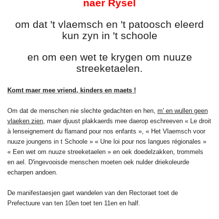
naer Rysel
om dat 't vlaemsch en 't patoosch eleerd
kun zyn in 't schoole
en om een wet te krygen om nuuze
streeketaelen.
Komt maer mee vriend, kinders en maets !
Om dat de menschen nie slechte gedachten en hen,
m' en wullen geen
vlaeken zien
, maer djuust plakkaerds mee daerop eschreeven « Le droit
à lenseignement du flamand pour nos enfants », « Het Vlaemsch voor
nuuze joungens in t Schoole » « Une loi pour nos langues régionales »
« Een wet om nuuze streeketaelen » en oek doedelzakken, trommels
en ael. D'ingevooisde menschen moeten oek nulder driekoleurde
echarpen andoen.
De manifestaesjen gaet wandelen van den Rectoraet toet de
Prefectuure van ten 10en toet ten 11en en half.