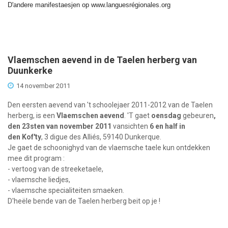
D'andere manifestaesjen op www.languesrégionales.org
Vlaemschen aevend in de Taelen herberg van
Duunkerke
14 november 2011
Den eersten aevend van 't schoolejaer 2011-2012 van de Taelen
herberg, is een
Vlaemschen aevend
. 'T gaet
oensdag
gebeuren
,
den
23sten van november 2011
vansichten
6 en half in
den Kof'ty
, 3 digue des Alliés, 59140 Dunkerque.
Je gaet de schoonighyd van de vlaemsche taele kun ontdekken
mee dit program :
- vertoog van de streeketaele,
- vlaemsche liedjes,
- vlaemsche specialiteiten smaeken.
D'heële bende van de Taelen herberg beit op je !