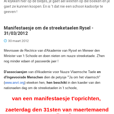
Al klykken hier op de bildjes, je gaet ael weeten op die boeken en je
gaet ze kunnen koopen. En is 't dat nie een schoon kadootje te
geeven !
Manifestaesje om de streeketaelen Rysel -
31/03/2012
30 maart 2012
Mevrouwe de Rectrice van d'Akademie van Rysel en Meneer den
Minister van 't Schoole en doen nieten om nuuze streeketaele. Z'hen
nog minder edaen of passeerde jaer !
D'associaesjen
van d'Akademie voor Nuuze Vlaemsche Taele
en
d'Ingevooisde Menschen
dien de petysje
"
Ja om het vlaemsch"
(
www.anvt.org
) eteeken hen,
hen beschikt
in den kaeder van den
nationaelen dag om de streeketaelen in 't schoole,
van een manifestaesje t'oprichten,
zaeterdag den 31sten van maertemaend