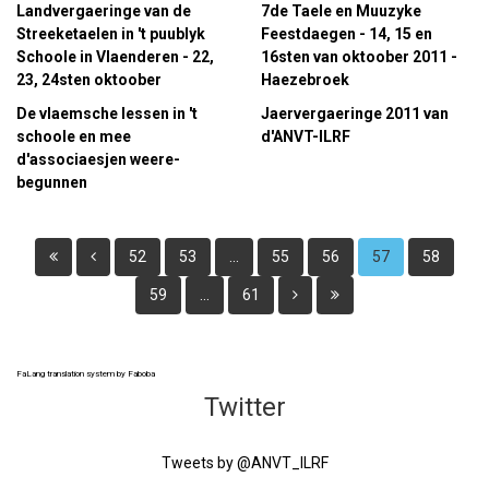
Landvergaeringe van de
7de Taele en Muuzyke
Streeketaelen in 't puublyk
Feestdaegen - 14, 15 en
Schoole in Vlaenderen - 22,
16sten van oktoober 2011 -
23, 24sten oktoober
Haezebroek
De vlaemsche lessen in 't
Jaervergaeringe 2011 van
schoole en mee
d'ANVT-ILRF
d'associaesjen weere-
begunnen
52
53
...
55
56
57
58
59
...
61
FaLang translation system by Faboba
Twitter
Tweets by @ANVT_ILRF