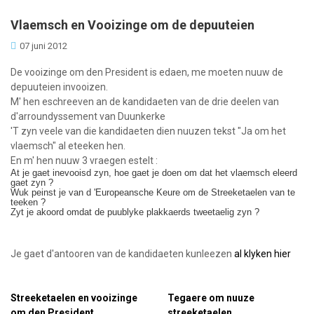
Vlaemsch en Vooizinge om de depuuteien
07 juni 2012
De vooizinge om den President is edaen, me moeten nuuw de
depuuteien invooizen.
M' hen eschreeven an de kandidaeten van de drie deelen van
d'arroundyssement van Duunkerke
'T zyn veele van die kandidaeten dien nuuzen tekst "Ja om het
vlaemsch" al eteeken hen.
En m' hen nuuw 3 vraegen estelt :
At je gaet inevooisd zyn, hoe gaet je doen om dat het vlaemsch eleerd
gaet zyn ?
Wuk peinst je van d 'Europeansche Keure om de Streeketaelen van te
teeken ?
Zyt je akoord omdat de puublyke plakkaerds tweetaelig zyn ?
Je gaet d'antooren van de kandidaeten kunleezen
al klyken hier
Streeketaelen en vooizinge
Tegaere om nuuze
om den President
streeketaelen