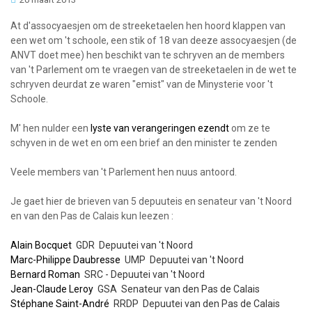
At d'assocyaesjen om de streeketaelen hen hoord klappen van
een wet om 't schoole, een stik of 18 van deeze assocyaesjen (de
ANVT doet mee) hen beschikt van te schryven an de members
van 't Parlement om te vraegen van de streeketaelen in de wet te
schryven deurdat ze waren "emist" van de Minysterie voor 't
Schoole.
M' hen nulder een
lyste van verangeringen ezendt
om ze te
schyven in de wet en om een brief an den minister te zenden
Veele members van 't Parlement hen nuus antoord.
Je gaet hier de brieven van 5 depuuteis en senateur van 't Noord
en van den Pas de Calais kun leezen :
Alain Bocquet
 GDR  Depuutei van 't Noord
Marc-Philippe Daubresse
 UMP  Depuutei van 't Noord
Bernard Roman
 SRC - Depuutei van 't Noord
Jean-Claude Leroy
 GSA  Senateur van den Pas de Calais
Stéphane Saint-André
 RRDP  Depuutei van den Pas de Calais