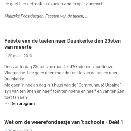
Je gaet hier defrente uutvaelen vinden op 't vlaemsch.
Muuzyke Feestdaegen, Feesten van de taelen, ...
Feëste van de taelen naer Duunkerke den 23sten
van maerte
20 maart 2013
Den
zaeterdag 23sten van maerte, d'Akademie voor Nuuze
Vlaamsche Tale gaen doen mee de feëste van de taelen naer
Duunkerke.
Me gaen 'n heelen dag in 't huus van de "Communauté Urbaine"
zyn van ten 9nen en haelf toet ten noene en haelf en van ten 2en
toet ten 6en.
-->
Den program
Wet om de weerefondaesje van 't schoole - Deël 1
20 maart 2013