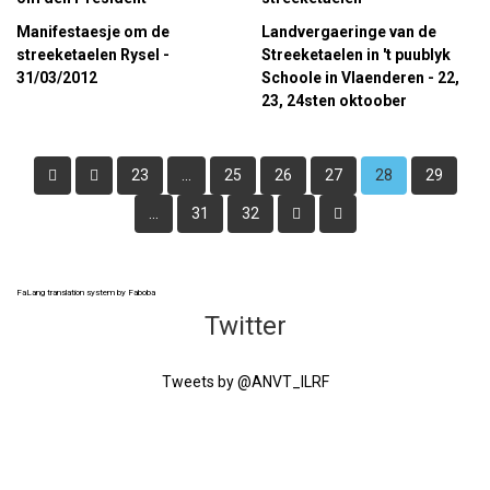
Manifestaesje om de
Landvergaeringe van de
streeketaelen Rysel -
Streeketaelen in 't puublyk
31/03/2012
Schoole in Vlaenderen - 22,
23, 24sten oktoober
23
...
25
26
27
28
29
...
31
32
FaLang translation system by Faboba
Twitter
Tweets by @ANVT_ILRF