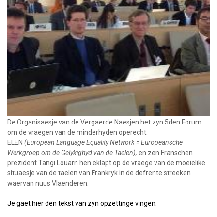
De Organisaesje van de Vergaerde Naesjen het zyn 5den Forum
om de vraegen van de minderhyden operecht.
ELEN
(European Language Equality Network = Europeansche
Werkgroep om de Gelykighyd van de Taelen),
en zen Franschen
prezident Tangi Louarn hen eklapt op de vraege van de moeielike
situaesje van de taelen van Frankryk in de defrente streeken
waervan nuus Vlaenderen.
Je gaet hier den tekst van zyn opzettinge vingen.