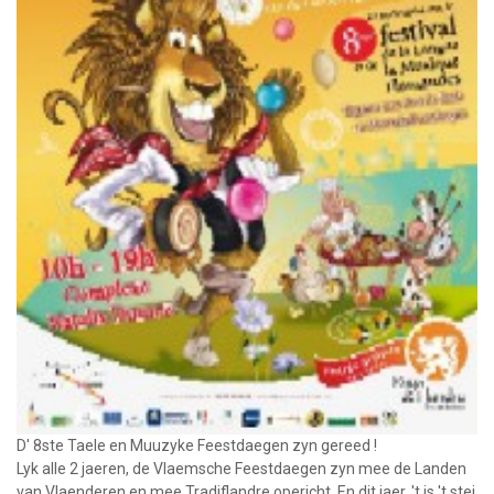
D' 8ste Taele en Muuzyke Feestdaegen zyn gereed !
Lyk alle 2 jaeren, de Vlaemsche Feestdaegen zyn mee de Landen
van Vlaenderen en mee Tradiflandre opericht. En dit jaer, 't is 't stei