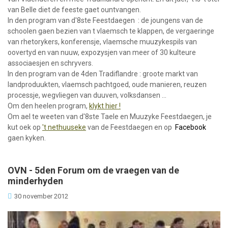
van Belle diet de feeste gaet ountvangen.
In den program van d'8ste Feestdaegen : de joungens van de
schoolen gaen bezien van t vlaemsch te klappen, de vergaeringe
van rhetorykers, konferensje, vlaemsche muuzykespils van
oovertyd en van nuuw, expozysjen van meer of 30 kulteure
associaesjen en schryvers.
In den program van de 4den Tradiflandre :
groote markt van
landproduukten,
vlaemsch pachtgoed, oude manieren, reuzen
processje, wegvliegen van duuven,
volksdansen ...
Om den heelen program,
klykt hier !
Om ael te weeten van d'8ste Taele en Muuzyke Feestdaegen, je
kut oek op
't nethuuseke
van de Feestdaegen en op
Facebook
gaen kyken.
OVN - 5den Forum om de vraegen van de
minderhyden
30 november 2012