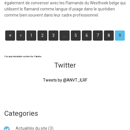
également de converser avec les Flamands du Westhoek belge qui
utilisent le flamand comme langue d'usage dans le quotidien
comme bien souvent dans leur cadre professionnel.
1
2
3
...
5
6
7
8
9
FaLang translation system by Faboba
Twitter
Tweets by @ANVT_ILRF
Categories
Actualités du site (3)