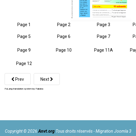
Page 1
Page 2
Page 3
P
Page 5
Page 6
Page 7
P
Page 9
Page 10
Page 11A
Pa
Page 12
Prev
Next
FaLang translation system by Faboba
Copyright
©
2026
Anvt.org
Tous droits réservés -
Migration Joomla 3