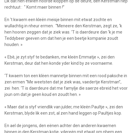
Lik dat hen etwien hoorde kloppen op de deure, den Kerstman riep
rechtuut : " Komt maer binnen !”
En ‘t kwaem een kleën meisje binnen mit etwat zochte en
wullachtig in nheur ermen. “Meneere den Kerstman, zegt ze, ‘k
hen hooren zeggen dat je ziek was. ‘T is daerdeure dan ‘k je me
Teddybeer geeven om dat hen je een beetje kompanie zoudt
houden. »
« Ebè, je zyt styf te bedanken, me kleën Emmatje », zei den
Kerstman, deur dat hen konde yder kind by ze voornaeme.
‘T kwaem ton een klëen mannetje binnen mit een rood paksche in
zen ermen “Me weetsten dat je ziek was, vaedertje Kerstman”,
zei hen. ‘T is daerdeure dat me famylje die saerze ebreid het voor
joun om dat je geen koud en zoudt hen. »
« Maer dat is styf vriendlik van julder, me kleën Paultje », zei den
Kerstman, blyde lik een zot, al zen hand leggen op Paultjes kop.
En ael de jongens, den eënen achter den anderen kwaemen
binnen in den Kerstman kotje, ydereën mit etwat om nhem een