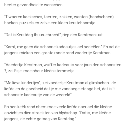
beeter gezondheid te wenschen.
‘T waeren koeksches, taerten, zokken, wanten (handschoen),
boeken, puzzels en zelve een kleën kersteboomtje.
“Dat is Kerstdag thuus-ebrocht”, riep den Kerstman uut.
“Komt, me gaen die schoone kadeautjes ael bedeëlen.” En ael de
jongens mieken een groote ronde rond vaedertje Kerstman.
“Vaedertje Kerstman, wuffer kadeau is voor joun den schoonsten
?, zei Esje, mee nheur kleën stemmetje.
“Me lieve kindertjes”, zei vaedertje Kerstman al glimlachen : de
liefde en de goedheid dat je me vandaege etoogd het, dat is ‘t
schoonste kadeautje van de weereld".
En hen keëk rond nhem mee veele liefde naer ael die kleëne
anzichtjes dien straelsten van blydschap. “Dat is, me kleëne
jongens, de echte getoog van Kerstdag.”