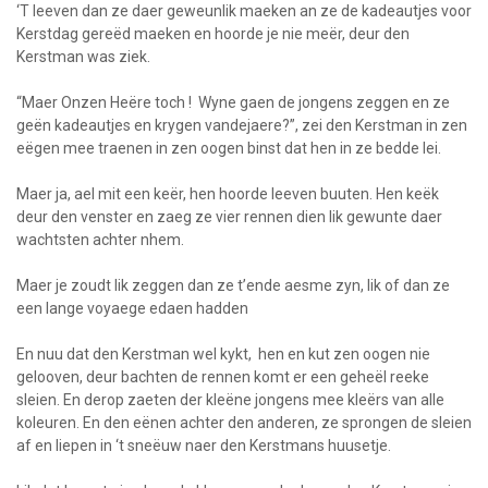
‘T leeven dan ze daer geweunlik maeken an ze de kadeautjes voor
Kerstdag gereëd maeken en hoorde je nie meër, deur den
Kerstman was ziek.
“Maer Onzen Heëre toch ! Wyne gaen de jongens zeggen en ze
geën kadeautjes en krygen vandejaere?”, zei den Kerstman in zen
eëgen mee traenen in zen oogen binst dat hen in ze bedde lei.
Maer ja, ael mit een keër, hen hoorde leeven buuten. Hen keëk
deur den venster en zaeg ze vier rennen dien lik gewunte daer
wachtsten achter nhem.
Maer je zoudt lik zeggen dan ze t’ende aesme zyn, lik of dan ze
een lange voyaege edaen hadden
En nuu dat den Kerstman wel kykt, hen en kut zen oogen nie
gelooven, deur bachten de rennen komt er een geheël reeke
sleien. En derop zaeten der kleëne jongens mee kleërs van alle
koleuren. En den eënen achter den anderen, ze sprongen de sleien
af en liepen in ‘t sneëuw naer den Kerstmans huusetje.