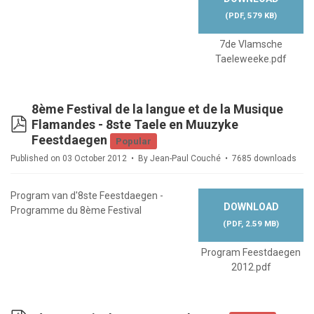
(
PDF,
579 KB
)
7de Vlamsche
Taeleweeke.pdf
8ème Festival de la langue et de la Musique
pdf
Flamandes - 8ste Taele en Muuzyke
Feestdaegen
Popular
Published on 03 October 2012
By
Jean-Paul Couché
7685 downloads
Program van d'8ste Feestdaegen -
DOWNLOAD
Programme du 8ème Festival
(
PDF,
2.59 MB
)
Program Feestdaegen
2012.pdf