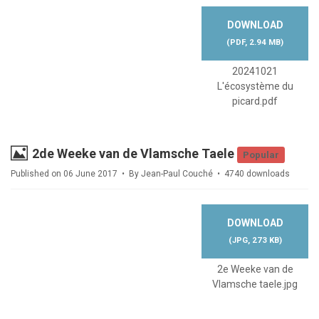
DOWNLOAD
(
PDF,
2.94 MB
)
20241021
L'écosystème du
picard.pdf
Image
2de Weeke van de Vlamsche Taele
Popular
Published on 06 June 2017
By
Jean-Paul Couché
4740 downloads
DOWNLOAD
(
JPG,
273 KB
)
2e Weeke van de
Vlamsche taele.jpg