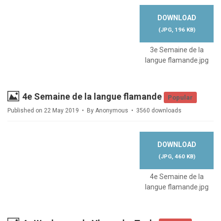
DOWNLOAD
(
JPG,
196 KB
)
3e Semaine de la
langue flamande.jpg
Image
4e Semaine de la langue flamande
Popular
Published on 22 May 2019
By
Anonymous
3560 downloads
DOWNLOAD
(
JPG,
460 KB
)
4e Semaine de la
langue flamande.jpg