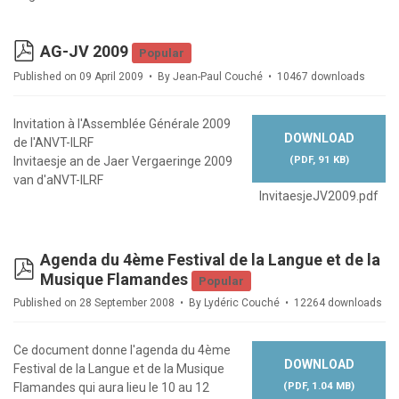
pdf
AG-JV 2009
Popular
Published on 09 April 2009
By
Jean-Paul Couché
10467 downloads
Invitation à l'Assemblée Générale 2009
DOWNLOAD
de l'ANVT-ILRF
(
PDF,
91 KB
)
Invitaesje an de Jaer Vergaeringe 2009
van d'aNVT-ILRF
InvitaesjeJV2009.pdf
Agenda du 4ème Festival de la Langue et de la
pdf
Musique Flamandes
Popular
Published on 28 September 2008
By
Lydéric Couché
12264 downloads
Ce document donne l'agenda du 4ème
DOWNLOAD
Festival de la Langue et de la Musique
(
PDF,
1.04 MB
)
Flamandes qui aura lieu le 10 au 12