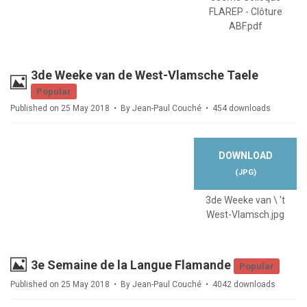
FLAREP - Clôture
ABF.pdf
3de Weeke van de West-Vlamsche Taele
Image
Popular
Published on 25 May 2018
By
Jean-Paul Couché
454 downloads
DOWNLOAD
(
JPG
)
3de Weeke van \ 't
West-Vlamsch.jpg
Image
3e Semaine de la Langue Flamande
Popular
Published on 25 May 2018
By
Jean-Paul Couché
4042 downloads