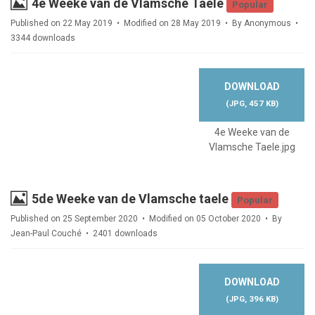
Image
4e Weeke van de Vlamsche Taele
Popular
Published on 22 May 2019
Modified on 28 May 2019
By
Anonymous
3344 downloads
DOWNLOAD
(
JPG,
457 KB
)
4e Weeke van de
Vlamsche Taele.jpg
Image
5de Weeke van de Vlamsche taele
Popular
Published on 25 September 2020
Modified on 05 October 2020
By
Jean-Paul Couché
2401 downloads
DOWNLOAD
(
JPG,
396 KB
)