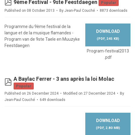
pdf
9ème Festival - 9ste Feestdaegen
Popular
Published on 08 October 2013
By
Jean-Paul Couché
8873 downloads
Programme du 9ème festival de la
DOWNLOAD
langue et de la musique flamandes -
(
PDF,
245 KB
)
Program van de 9ste Taele en Muuzyke
Feestdaegen
Program-festival2013
.pdf
A Baylac Ferrer - 3 ans après la loi Molac
pdf
Popular
Published on 26 December 2024
Modified on 27 December 2024
By
Jean-Paul Couché
649 downloads
DOWNLOAD
(
PDF,
2.80 MB
)