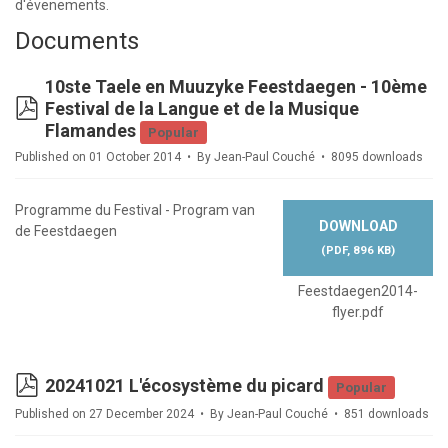
d'évenements.
Documents
10ste Taele en Muuzyke Feestdaegen - 10ème
pdf
Festival de la Langue et de la Musique
Flamandes
Popular
Published on 01 October 2014
By
Jean-Paul Couché
8095 downloads
Programme du Festival - Program van
DOWNLOAD
de Feestdaegen
(
PDF,
896 KB
)
Feestdaegen2014-
flyer.pdf
pdf
20241021 L'écosystème du picard
Popular
Published on 27 December 2024
By
Jean-Paul Couché
851 downloads