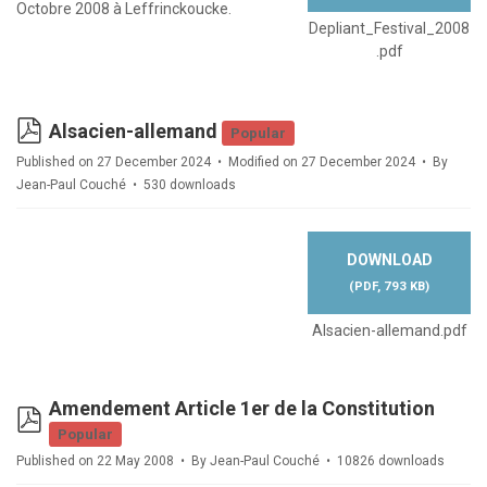
Octobre 2008 à Leffrinckoucke.
Depliant_Festival_2008
.pdf
pdf
Alsacien-allemand
Popular
Published on 27 December 2024
Modified on 27 December 2024
By
Jean-Paul Couché
530 downloads
DOWNLOAD
(
PDF,
793 KB
)
Alsacien-allemand.pdf
Amendement Article 1er de la Constitution
pdf
Popular
Published on 22 May 2008
By
Jean-Paul Couché
10826 downloads