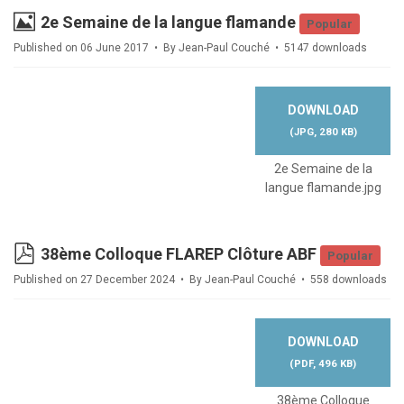
Image
2e Semaine de la langue flamande
Popular
Published on 06 June 2017
By
Jean-Paul Couché
5147 downloads
DOWNLOAD
(
JPG,
280 KB
)
2e Semaine de la
langue flamande.jpg
pdf
38ème Colloque FLAREP Clôture ABF
Popular
Published on 27 December 2024
By
Jean-Paul Couché
558 downloads
DOWNLOAD
(
PDF,
496 KB
)
38ème Colloque