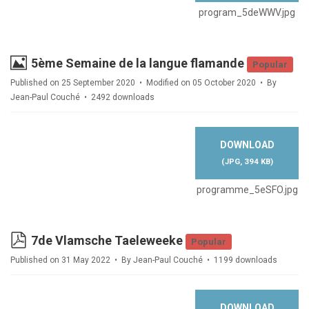
program_5deWWV.jpg
Image
5ème Semaine de la langue flamande
Popular
Published on 25 September 2020
Modified on 05 October 2020
By
Jean-Paul Couché
2492 downloads
DOWNLOAD
(
JPG,
394 KB
)
programme_5eSFO.jpg
pdf
7de Vlamsche Taeleweeke
Popular
Published on 31 May 2022
By
Jean-Paul Couché
1199 downloads
DOWNLOAD