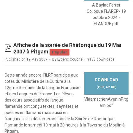
A Baylac Ferrer
Colloque FLAREP- 19
octobre 2024 -
FLANDRE.pdf
Affiche de la soirée de Rhétorique du 19 Mai
pdf
2007 à Pitgam
Popular
Published on 19 May 2007
By
Lydéric Couché
9183 downloads
Cette année encore, l'ILRF participe aux
DOWNLOAD
cotés du Ministère de la Culture à la
(
PDF,
62 KB
)
12ème Semaine de la Langue Française
et des Langues de France. Les élèves
VlaamschenAvenInPitg
des cours associatifs de langue
am.pdf
flamande ont conçu textes, saynètes et
poésies en flamand mais aussi en
français. Ils les déclameront lors de la Soirée de Rhétorique
Flamande le samedi 19 mai à 20 heures à la Taverne du Moulin à
Pitgam.