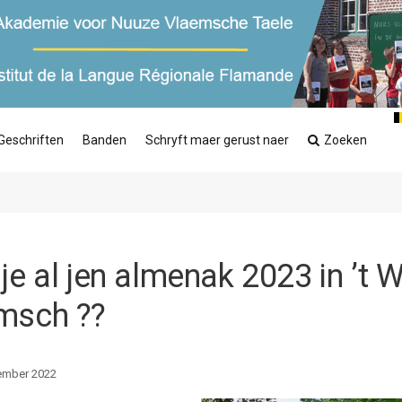
Geschriften
Banden
Schryft maer gerust naer
Zoeken
je al jen almenak 2023 in ’t 
msch ??
ember 2022