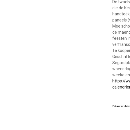
De twael
die de Ke
handteëkt
paneels (
Mee schoo
de maende
feesten i
verfransc
Te koope
Geschrift
Segardpl
woensdag
weeke en
https://w
calendrie
FaLang translati