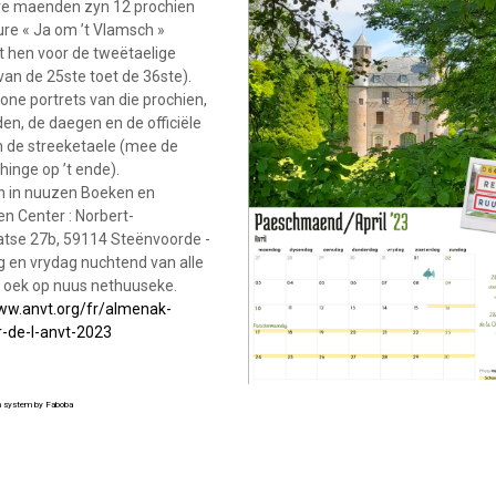
ve maenden zyn 12 prochien
ure « Ja om ’t Vlamsch »
 hen voor de tweëtaelige
van de 25ste toet de 36ste).
ne portrets van die prochien,
n, de daegen en de officiële
n de streeketaele (mee de
hinge op ’t ende).
n in nuuzen Boeken en
en Center : Norbert-
atse 27b, 59114 Steënvoorde -
 en vrydag nuchtend van alle
 oek op nuus nethuuseke.
ww.anvt.org/fr/almenak-
r-de-l-anvt-2023
on system by Faboba