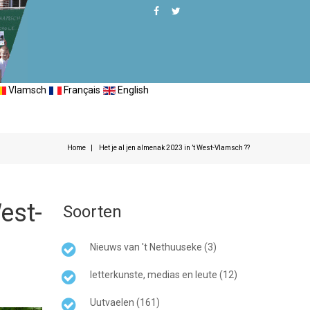
Vlamsch
Français
English
Home
Het je al jen almenak 2023 in ’t West-Vlamsch ??
West-
Soorten
Nieuws van 't Nethuuseke (3)
letterkunste, medias en leute (12)
Uutvaelen (161)