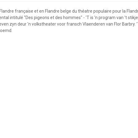
Flandre française et en Flandre belge du théatre populaire pour la Fland
tal intitulé "Des pigeons et des hommes" - 'T is 'n program van 't stikje
en zyn deur 'n volkstheater voor fransch Vlaenderen van Flor Barbry. 'T
noemd.