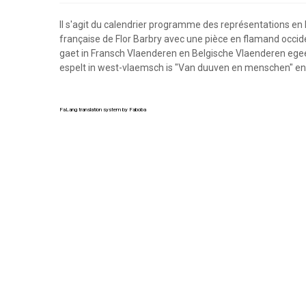
Il s'agit du calendrier programme des représentations en 
française de Flor Barbry avec une pièce en flamand occiden
gaet in Fransch Vlaenderen en Belgische Vlaenderen egeev
espelt in west-vlaemsch is "Van duuven en menschen" e
FaLang translation system by Faboba