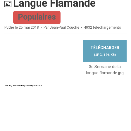
Image
Langue Flamande
Populaires
Publié le 25 mai 2018
Par
Jean-Paul Couché
4032 téléchargements
TÉLÉCHARGER
(
JPG,
196 KB
)
3e Semaine de la
langue flamande.jpg
FaLang translation system by Faboba