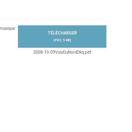
 musique
TÉLÉCHARGER
(
PDF,
9 KB
)
2008-10-09VoixDuNordDkq.pdf