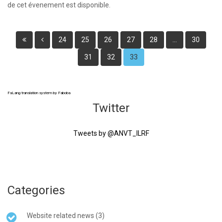
de cet évenement est disponible.
24
25
26
27
28
...
30
31
32
33
FaLang translation system by Faboba
Twitter
Tweets by @ANVT_ILRF
Categories
Website related news (3)