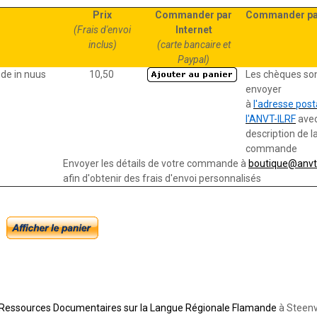
Prix
Commander par
Commander pa
(Frais d'envoi
Internet
inclus)
(carte bancaire et
Paypal)
nde in nuus
10,50 
Les chèques son
envoyer
à
l'adresse post
l'ANVT-ILRF
avec
description de l
commande
Envoyer les détails de votre commande à
boutique@anvt
afin d'obtenir des frais d'envoi personnalisés
 Ressources Documentaires sur la Langue Régionale Flamande
à Steenv