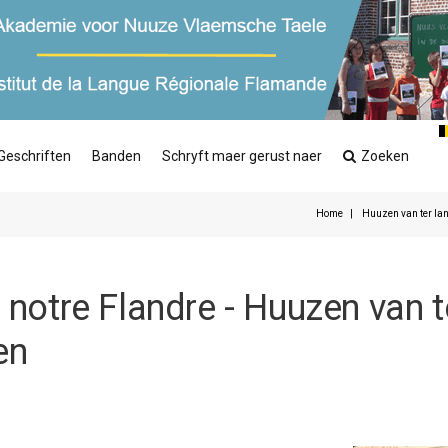
Geschriften
Banden
Schryft maer gerust naer
Zoeken
Home
Huuzen van ter lan
 notre Flandre - Huuzen van t
en