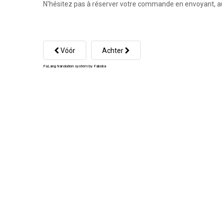
N'hésitez pas à réserver votre commande en envoyant, au
Vóór
Achter
FaLang translation system by Faboba