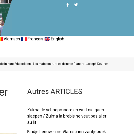
Vlamsch
Français
English
de in nuus Vlaenderen - Les maisons rurales de notre Flandre - Joseph Dezitter
er
Autres ARTICLES
Zulma de schaepmoere en wult nie gaen
slaepen / Zulma la brebis ne veut pas aller
au lit
Kindje Leëuw - me Vlamschen zantjeboek