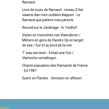
flamand
Livre de cours de flamand - niveau 2 Het
vlaams dan men oudders klappen - Le
flamand que parlent mes parents
Recueil sur le Jardinage - In 't kolhof
Stylen en menschen van Vlaenderen /
Métiers en gens de Flandre Op en langst
de zee / Sur et au bord de la mer
T' was een keër - Il était une fois /
Vlamsche vertellingen
Chants populaires des Flamands de France
- Ed 1987
Guérir en Flandre - Genezen en aflezen
légales