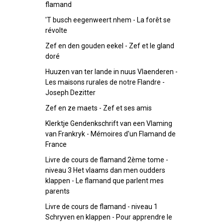
flamand
'T busch eegenweert nhem - La forêt se
révolte
Zef en den gouden eekel - Zef et le gland
doré
Huuzen van ter lande in nuus Vlaenderen -
Les maisons rurales de notre Flandre -
Joseph Dezitter
Zef en ze maets - Zef et ses amis
Klerktje Gendenkschrift van een Vlaming
van Frankryk - Mémoires d'un Flamand de
France
Livre de cours de flamand 2ème tome -
niveau 3 Het vlaams dan men oudders
klappen - Le flamand que parlent mes
parents
Livre de cours de flamand - niveau 1
Schryven en klappen - Pour apprendre le