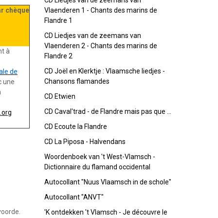
CD Liedjes van de zeemans van
r chèque
Vlaenderen 1 - Chants des marins de
Flandre 1
CD Liedjes van de zeemans van
Vlaenderen 2 - Chants des marins de
t à
Flandre 2
CD Joël en Klerktje : Vlaamsche liedjes -
ale de
Chansons flamandes
 une
a
CD Etwien
CD Caval'trad - de Flandre mais pas que ...
.org
CD Ecoute la Flandre
CD La Piposa - Halvendans
Woordenboek van 't West-Vlamsch -
Dictionnaire du flamand occidental
Autocollant "Nuus Vlaamsch in de schole"
Autocollant "ANVT"
oorde.
'K ontdekken 't Vlamsch - Je découvre le