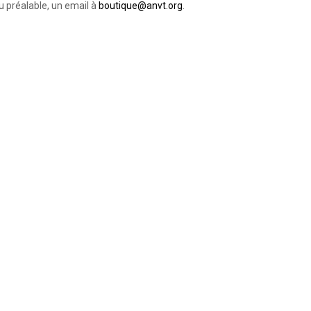
 préalable, un email à
boutique@anvt.org
.