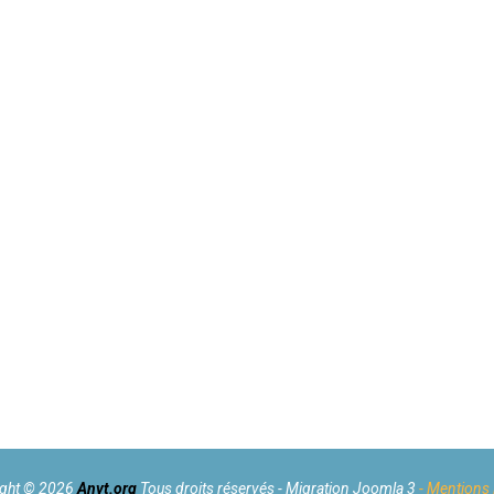
ght
©
2026
Anvt.org
Tous droits réservés -
Migration Joomla 3
- Mentions 