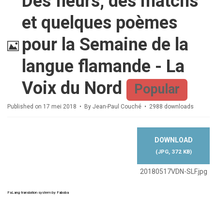
Des fleurs, des matchs
et quelques poèmes
Image
pour la Semaine de la
langue flamande - La
Voix du Nord
Popular
Published on 17 mei 2018
By
Jean-Paul Couché
2988 downloads
DOWNLOAD
(
JPG,
372 KB
)
20180517VDN-SLF.jpg
FaLang translation system by Faboba