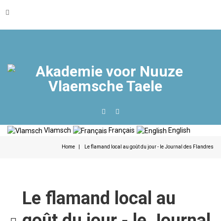
Vlamsch
Français
English
Home
Le flamand local au goût du jour - le Journal des Flandres
Le flamand local au
pdf
goût du jour - le Journal