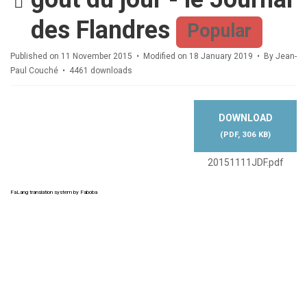
des Flandres
Popular
Published on 11 November 2015
Modified on 18 January 2019
By
Jean-
Paul Couché
4461 downloads
DOWNLOAD
(
PDF,
306 KB
)
20151111JDF.pdf
FaLang translation system by Faboba