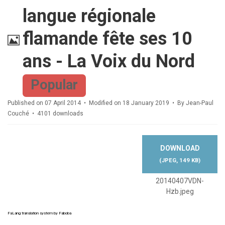
langue régionale
Image
flamande fête ses 10
ans - La Voix du Nord
Popular
Published on 07 April 2014
Modified on 18 January 2019
By
Jean-Paul
Couché
4101 downloads
DOWNLOAD
(
JPEG,
149 KB
)
20140407VDN-
Hzb.jpeg
FaLang translation system by Faboba