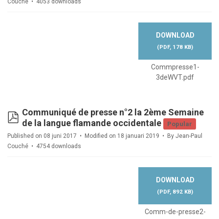
Couché
4053 downloads
DOWNLOAD
(
PDF,
178 KB
)
Commpresse1-
3deWVT.pdf
Communiqué de presse n°2 la 2ème Semaine
pdf
de la langue flamande occidentale
Popular
Published on 08 juni 2017
Modified on 18 januari 2019
By
Jean-Paul
Couché
4754 downloads
DOWNLOAD
(
PDF,
892 KB
)
Comm-de-presse2-