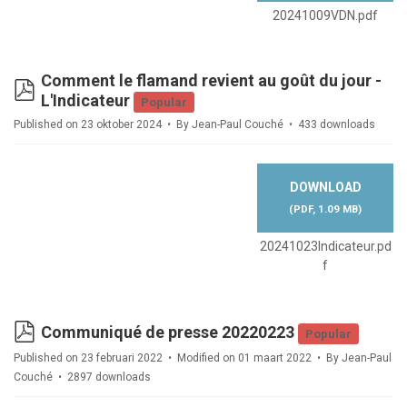
20241009VDN.pdf
Comment le flamand revient au goût du jour -
pdf
L'Indicateur
Popular
Published on 23 oktober 2024
By
Jean-Paul Couché
433 downloads
DOWNLOAD
(
PDF,
1.09 MB
)
20241023Indicateur.pd
f
pdf
Communiqué de presse 20220223
Popular
Published on 23 februari 2022
Modified on 01 maart 2022
By
Jean-Paul
Couché
2897 downloads