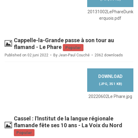
20131002LePhareDunk
erquois.pdf
Cappelle-la-Grande passe à son tour au
Image
flamand - Le Phare
Popular
Published on 02 juni 2022
By
Jean-Paul Couché
2062 downloads
DOWNLOAD
(
JPG,
351 KB
)
20220602Le Phare.jpg
Cassel : l'Institut de la langue régionale
Image
flamande fête ses 10 ans - La Voix du Nord
Popular