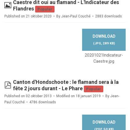
Caestre dit oui au flamand - L'Indicateur des
Image
Flandres
Popular
Published on 21 oktober 2020
By
Jean-Paul Couché
2883 downloads
DOWNLOAD
(
JPG,
289 KB
)
20201021Indicateur-
Caestre.jpg
Canton d'Hondschoote : le flamand sera à la
pdf
fête 2 jours durant - Le Phare
Popular
Published on 02 oktober 2013
Modified on 18 januari 2019
By
Jean-
Paul Couché
4786 downloads
DOWNLOAD
(
PDF,
50 KB
)