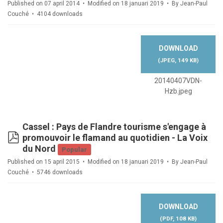
Published on 07 april 2014
Modified on 18 januari 2019
By
Jean-Paul
Couché
4104 downloads
DOWNLOAD
(
JPEG,
149 KB
)
20140407VDN-
Hzb.jpeg
Cassel : Pays de Flandre tourisme s'engage à
pdf
promouvoir le flamand au quotidien - La Voix
du Nord
Popular
Published on 15 april 2015
Modified on 18 januari 2019
By
Jean-Paul
Couché
5746 downloads
DOWNLOAD
(
PDF,
108 KB
)