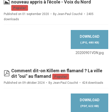
Image
nouveau appris à l'école - Voix du Nord
Popular
Published on 01 september 2020
By
Jean-Paul Couché
2405
downloads
DOWNLOAD
(
JPG,
480 KB
)
20200901VDN.jpg
Comment dit-on Killem en flamand ? La ville
pdf
dit "oui" au flamand
Popular
Published on 09 oktober 2024
By
Jean-Paul Couché
424 downloads
DOWNLOAD
(
PDF,
622 KB
)