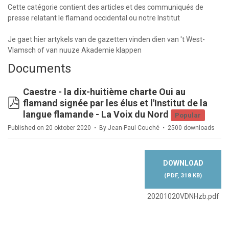
Cette catégorie contient des articles et des communiqués de
presse relatant le flamand occidental ou notre Institut
Je gaet hier artykels van de gazetten vinden dien van 't West-
Vlamsch of van nuuze Akademie klappen
Documents
Caestre - la dix-huitième charte Oui au
pdf
flamand signée par les élus et l'Institut de la
langue flamande - La Voix du Nord
Popular
Published on 20 oktober 2020
By
Jean-Paul Couché
2500 downloads
DOWNLOAD
(
PDF,
318 KB
)
20201020VDNHzb.pdf