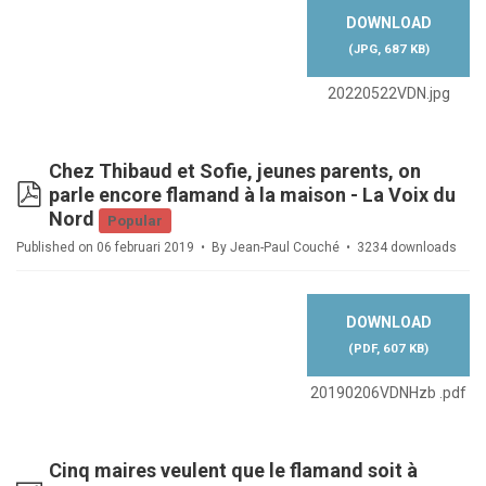
DOWNLOAD
(
JPG,
687 KB
)
20220522VDN.jpg
Chez Thibaud et Sofie, jeunes parents, on
pdf
parle encore flamand à la maison - La Voix du
Nord
Popular
Published on 06 februari 2019
By
Jean-Paul Couché
3234 downloads
DOWNLOAD
(
PDF,
607 KB
)
20190206VDNHzb .pdf
Cinq maires veulent que le flamand soit à