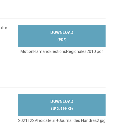
futur
DOWNLOAD
(
PDF
)
MotionFlamandElectionsRégionales2010.pdf
DOWNLOAD
(
JPG,
599 KB
)
20211229Indicateur +Journal des Flandres2.jpg