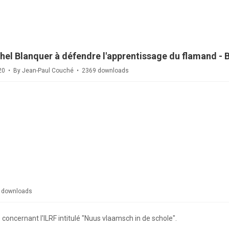
hel Blanquer à défendre l'apprentissage du flamand - B
020
By
Jean-Paul Couché
2369 downloads
 downloads
 concernant l'ILRF intitulé "Nuus vlaamsch in de schole".