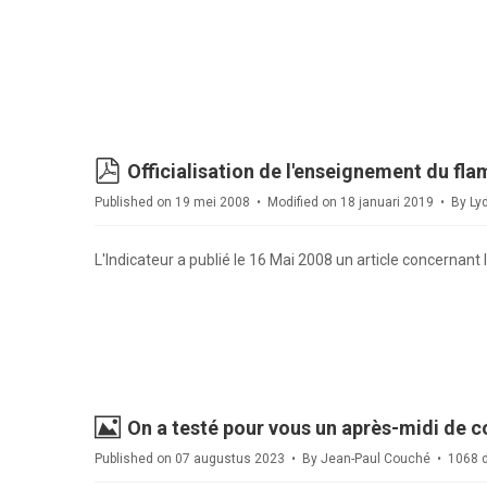
pdf
Officialisation de l'enseignement du fla
Published on 19 mei 2008
Modified on 18 januari 2019
By
Ly
L'Indicateur a publié le 16 Mai 2008 un article concernant l
Image
On a testé pour vous un après-midi de c
Published on 07 augustus 2023
By
Jean-Paul Couché
1068 