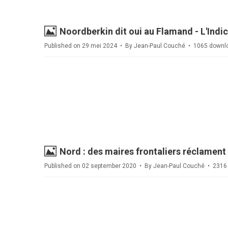
Image
Noordberkin dit oui au Flamand - L'Indi
Published on 29 mei 2024
By
Jean-Paul Couché
1065 downl
Image
Nord : des maires frontaliers réclament 
Published on 02 september 2020
By
Jean-Paul Couché
2316