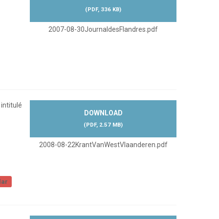
(
PDF,
336 KB
)
2007-08-30JournaldesFlandres.pdf
intitulé
DOWNLOAD
(
PDF,
2.57 MB
)
2008-08-22KrantVanWestVlaanderen.pdf
lar