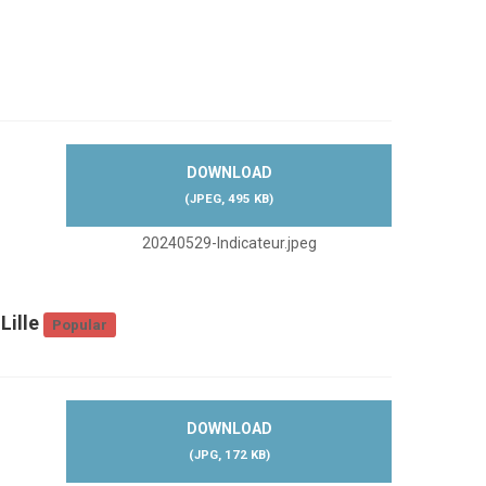
DOWNLOAD
(
JPEG,
495 KB
)
20240529-Indicateur.jpeg
Lille
Popular
DOWNLOAD
(
JPG,
172 KB
)