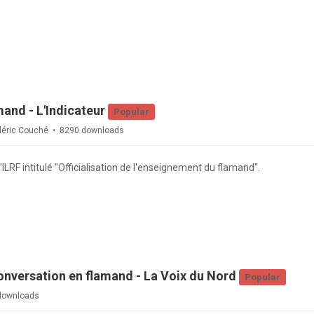
mand - L'Indicateur
Popular
déric Couché
8290 downloads
'ILRF intitulé "Officialisation de l'enseignement du flamand".
onversation en flamand - La Voix du Nord
Popular
downloads