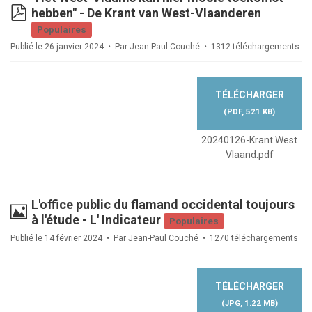
pdf
hebben" - De Krant van West-Vlaanderen
Populaires
Publié le 26 janvier 2024
Par
Jean-Paul Couché
1312 téléchargements
TÉLÉCHARGER
(
PDF,
521 KB
)
20240126-Krant West
Vlaand.pdf
L'office public du flamand occidental toujours
Image
à l'étude - L' Indicateur
Populaires
Publié le 14 février 2024
Par
Jean-Paul Couché
1270 téléchargements
TÉLÉCHARGER
(
JPG,
1.22 MB
)