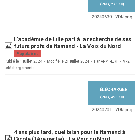
(
PNG,
273 KB
)
20240630 - VDN.png
L'académie de Lille part à la recherche de ses
Image
futurs profs de flamand - La Voix du Nord
Populaires
Publié le 1 juillet 2024
Modifié le 21 juillet 2024
Par
ANVT-ILRF
972
téléchargements
TÉLÉCHARGER
(
PNG,
496 KB
)
20240701 - VDN.png
4 ans plus tard, quel bilan pour le flamand à
pdf
l'école (1ère partie) - La Voix du Nord