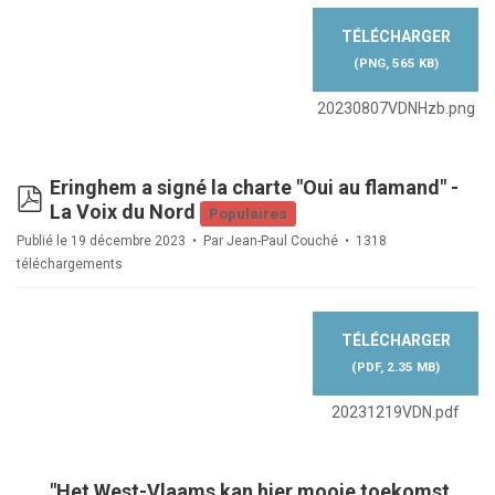
TÉLÉCHARGER
(
PNG,
565 KB
)
20230807VDNHzb.png
Eringhem a signé la charte "Oui au flamand" -
pdf
La Voix du Nord
Populaires
Publié le 19 décembre 2023
Par
Jean-Paul Couché
1318
téléchargements
TÉLÉCHARGER
(
PDF,
2.35 MB
)
20231219VDN.pdf
"Het West-Vlaams kan hier mooie toekomst