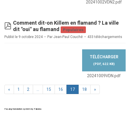
20241002VDN2.pdf
Comment dit-on Killem en flamand ? La ville
pdf
dit "oui" au flamand
Populaires
Publié le 9 octobre 2024
Par
Jean-Paul Couché
433 téléchargements
TÉLÉCHARGER
(
PDF,
622 KB
)
20241009VDN.pdf
«
1
2
…
15
16
17
18
»
FaLang translation system by Faboba