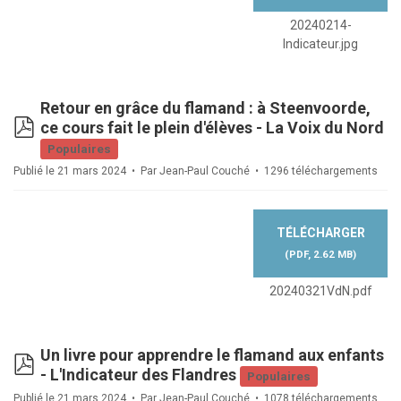
20240214-
Indicateur.jpg
Retour en grâce du flamand : à Steenvoorde,
pdf
ce cours fait le plein d'élèves - La Voix du Nord
Populaires
Publié le 21 mars 2024
Par
Jean-Paul Couché
1296 téléchargements
TÉLÉCHARGER
(
PDF,
2.62 MB
)
20240321VdN.pdf
Un livre pour apprendre le flamand aux enfants
pdf
- L'Indicateur des Flandres
Populaires
Publié le 21 mars 2024
Par
Jean-Paul Couché
1078 téléchargements