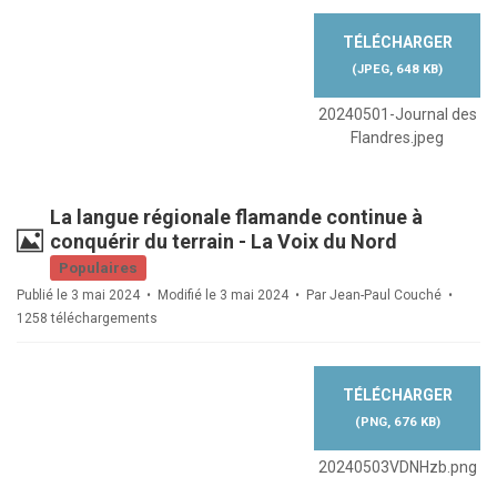
TÉLÉCHARGER
(
JPEG,
648 KB
)
20240501-Journal des
Flandres.jpeg
La langue régionale flamande continue à
Image
conquérir du terrain - La Voix du Nord
Populaires
Publié le 3 mai 2024
Modifié le 3 mai 2024
Par
Jean-Paul Couché
1258 téléchargements
TÉLÉCHARGER
(
PNG,
676 KB
)
20240503VDNHzb.png