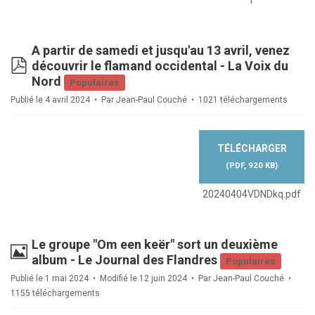
f
A partir de samedi et jusqu'au 13 avril, venez
pdf
découvrir le flamand occidental - La Voix du
Nord
Populaires
Publié le 4 avril 2024
Par
Jean-Paul Couché
1021 téléchargements
TÉLÉCHARGER
(
PDF,
920 KB
)
20240404VDNDkq.pdf
Le groupe "Om een keër" sort un deuxième
Image
album - Le Journal des Flandres
Populaires
Publié le 1 mai 2024
Modifié le 12 juin 2024
Par
Jean-Paul Couché
1155 téléchargements