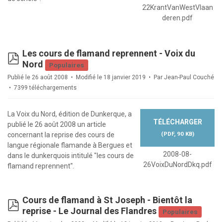
22KrantVanWestVlaan
deren.pdf
Les cours de flamand reprennent - Voix du
pdf
Nord
Populaires
Publié le 26 août 2008
Modifié le 18 janvier 2019
Par
Jean-Paul Couché
7399 téléchargements
La Voix du Nord, édition de Dunkerque, a
TÉLÉCHARGER
publié le 26 août 2008 un article
(
PDF,
90 KB
)
concernant la reprise des cours de
langue régionale flamande à Bergues et
2008-08-
dans le dunkerquois intitulé "les cours de
26VoixDuNordDkq.pdf
flamand reprennent".
Cours de flamand à St Joseph - Bientôt la
pdf
reprise - Le Journal des Flandres
Populaires