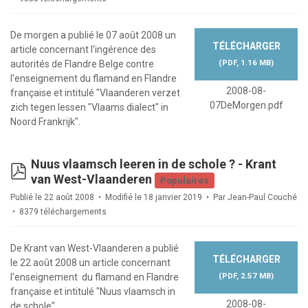
De morgen a publié le 07 août 2008 un
TÉLÉCHARGER
article concernant l'ingérence des
(
PDF,
1.16 MB
)
autorités de Flandre Belge contre
l'enseignement du flamand en Flandre
2008-08-
française et intitulé "Vlaanderen verzet
07DeMorgen.pdf
zich tegen lessen "Vlaams dialect" in
Noord Frankrijk".
Nuus vlaamsch leeren in de schole ? - Krant
pdf
van West-Vlaanderen
Populaires
Publié le 22 août 2008
Modifié le 18 janvier 2019
Par
Jean-Paul Couché
8379 téléchargements
De Krant van West-Vlaanderen a publié
TÉLÉCHARGER
le 22 août 2008 un article concernant
(
PDF,
2.57 MB
)
l'enseignement du flamand en Flandre
française et intitulé "Nuus vlaamsch in
2008-08-
de schole".