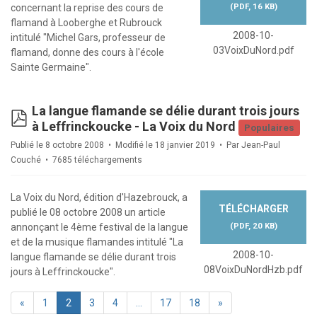
(
PDF,
16 KB
)
concernant la reprise des cours de
flamand à Looberghe et Rubrouck
2008-10-
intitulé "Michel Gars, professeur de
03VoixDuNord.pdf
flamand, donne des cours à l'école
Sainte Germaine".
La langue flamande se délie durant trois jours
pdf
à Leffrinckoucke - La Voix du Nord
Populaires
Publié le 8 octobre 2008
Modifié le 18 janvier 2019
Par
Jean-Paul
Couché
7685 téléchargements
La Voix du Nord, édition d'Hazebrouck, a
TÉLÉCHARGER
publié le 08 octobre 2008 un article
(
PDF,
20 KB
)
annonçant le 4ème festival de la langue
et de la musique flamandes intitulé "La
2008-10-
langue flamande se délie durant trois
08VoixDuNordHzb.pdf
jours à Leffrinckoucke".
«
1
2
3
4
…
17
18
»