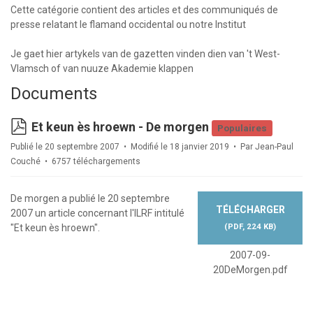
Cette catégorie contient des articles et des communiqués de
presse relatant le flamand occidental ou notre Institut
Je gaet hier artykels van de gazetten vinden dien van 't West-
Vlamsch of van nuuze Akademie klappen
Documents
pdf
Et keun ès hroewn - De morgen
Populaires
Publié le 20 septembre 2007
Modifié le 18 janvier 2019
Par
Jean-Paul
Couché
6757 téléchargements
De morgen a publié le 20 septembre
TÉLÉCHARGER
2007 un article concernant l'ILRF intitulé
(
PDF,
224 KB
)
"Et keun ès hroewn".
2007-09-
20DeMorgen.pdf