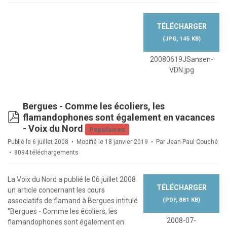
TÉLÉCHARGER
(
JPG,
145 KB
)
20080619JSansen-
VDN.jpg
Bergues - Comme les écoliers, les
pdf
flamandophones sont également en vacances
- Voix du Nord
Populaires
Publié le 6 juillet 2008
Modifié le 18 janvier 2019
Par
Jean-Paul Couché
8094 téléchargements
La Voix du Nord a publié le 06 juillet 2008
TÉLÉCHARGER
un article concernant les cours
(
PDF,
881 KB
)
associatifs de flamand à Bergues intitulé
"Bergues - Comme les écoliers, les
2008-07-
flamandophones sont également en