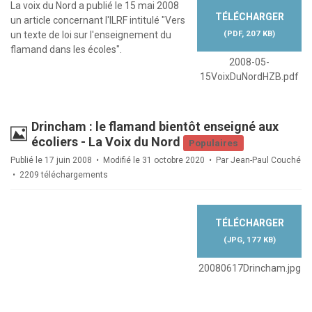
La voix du Nord a publié le 15 mai 2008
TÉLÉCHARGER
un article concernant l'ILRF intitulé "Vers
(
PDF,
207 KB
)
un texte de loi sur l'enseignement du
flamand dans les écoles".
2008-05-
15VoixDuNordHZB.pdf
Drincham : le flamand bientôt enseigné aux
Image
écoliers - La Voix du Nord
Populaires
Publié le 17 juin 2008
Modifié le 31 octobre 2020
Par
Jean-Paul Couché
2209 téléchargements
TÉLÉCHARGER
(
JPG,
177 KB
)
20080617Drincham.jpg