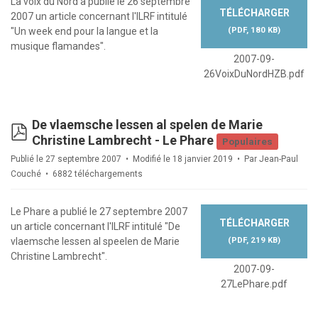
La voix du Nord a publié le 26 septembre
TÉLÉCHARGER
2007 un article concernant l'ILRF intitulé
(
PDF,
180 KB
)
"Un week end pour la langue et la
musique flamandes".
2007-09-
26VoixDuNordHZB.pdf
De vlaemsche lessen al spelen de Marie
pdf
Christine Lambrecht - Le Phare
Populaires
Publié le 27 septembre 2007
Modifié le 18 janvier 2019
Par
Jean-Paul
Couché
6882 téléchargements
Le Phare a publié le 27 septembre 2007
TÉLÉCHARGER
un article concernant l'ILRF intitulé "De
(
PDF,
219 KB
)
vlaemsche lessen al speelen de Marie
Christine Lambrecht".
2007-09-
27LePhare.pdf