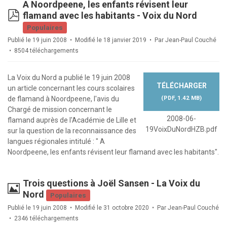
A Noordpeene, les enfants révisent leur
pdf
flamand avec les habitants - Voix du Nord
Populaires
Publié le 19 juin 2008
Modifié le 18 janvier 2019
Par
Jean-Paul Couché
8504 téléchargements
La Voix du Nord a publié le 19 juin 2008
TÉLÉCHARGER
un article concernant les cours scolaires
(
PDF,
1.42 MB
)
de flamand à Noordpeene, l'avis du
Chargé de mission concernant le
2008-06-
flamand auprès de l'Académie de Lille et
19VoixDuNordHZB.pdf
sur la question de la reconnaissance des
langues régionales intitulé : " A
Noordpeene, les enfants révisent leur flamand avec les habitants".
Trois questions à Joël Sansen - La Voix du
Image
Nord
Populaires
Publié le 19 juin 2008
Modifié le 31 octobre 2020
Par
Jean-Paul Couché
2346 téléchargements