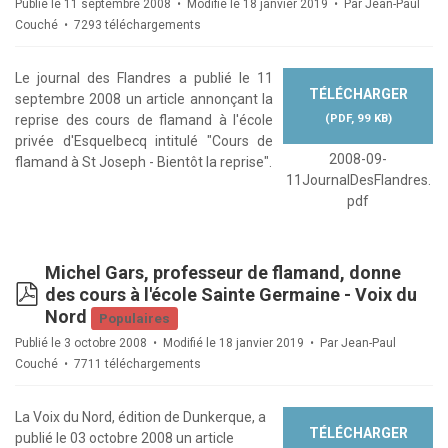
Publié le 11 septembre 2008
Modifié le 18 janvier 2019
Par
Jean-Paul
Couché
7293 téléchargements
Le journal des Flandres a publié le 11
TÉLÉCHARGER
septembre 2008 un article annonçant la
(
PDF,
99 KB
)
reprise des cours de flamand à l'école
privée d'Esquelbecq intitulé "Cours de
2008-09-
flamand à St Joseph - Bientôt la reprise".
11JournalDesFlandres.
pdf
Michel Gars, professeur de flamand, donne
pdf
des cours à l'école Sainte Germaine - Voix du
Nord
Populaires
Publié le 3 octobre 2008
Modifié le 18 janvier 2019
Par
Jean-Paul
Couché
7711 téléchargements
La Voix du Nord, édition de Dunkerque, a
TÉLÉCHARGER
publié le 03 octobre 2008 un article