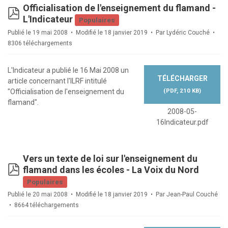
Officialisation de l'enseignement du flamand -
pdf
L'Indicateur
Populaires
Publié le 19 mai 2008
Modifié le 18 janvier 2019
Par
Lydéric Couché
8306 téléchargements
L'Indicateur a publié le 16 Mai 2008 un
TÉLÉCHARGER
article concernant l'ILRF intitulé
(
PDF,
210 KB
)
"Officialisation de l'enseignement du
flamand".
2008-05-
16Indicateur.pdf
Vers un texte de loi sur l'enseignement du
pdf
flamand dans les écoles - La Voix du Nord
Populaires
Publié le 20 mai 2008
Modifié le 18 janvier 2019
Par
Jean-Paul Couché
8664 téléchargements