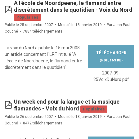
A l'école de Noordpeene, le flamand entre
pdf
discrètement dans le quotidien - Voix du Nord
Populaires
Publié le 25 septembre 2007
Modifié le 18 janvier 2019
Par
Jean-Paul
Couché
7884 téléchargements
La voix du Nord a publié le 15 mai 2008
TÉLÉCHARGER
un article concernant l'ILRF intitulé "A
(
PDF,
163 KB
)
l'école de Noordpeene, le flamand entre
discrètement dans le quotidien".
2007-09-
25VoixDuNord.pdf
Un week end pour la langue et la musique
pdf
flamandes - Voix du Nord
Populaires
Publié le 26 septembre 2007
Modifié le 18 janvier 2019
Par
Jean-Paul
Couché
8472 téléchargements