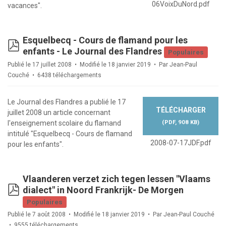
06VoixDuNord.pdf
vacances".
Esquelbecq - Cours de flamand pour les
pdf
enfants - Le Journal des Flandres
Populaires
Publié le 17 juillet 2008
Modifié le 18 janvier 2019
Par
Jean-Paul
Couché
6438 téléchargements
Le Journal des Flandres a publié le 17
TÉLÉCHARGER
juillet 2008 un article concernant
(
PDF,
908 KB
)
l'enseignement scolaire du flamand
intitulé "Esquelbecq - Cours de flamand
2008-07-17JDF.pdf
pour les enfants".
Vlaanderen verzet zich tegen lessen "Vlaams
pdf
dialect" in Noord Frankrijk- De Morgen
Populaires
Publié le 7 août 2008
Modifié le 18 janvier 2019
Par
Jean-Paul Couché
9555 téléchargements